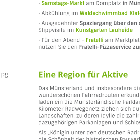
•
Samstags-Markt
am Domplatz
in Mün
• Abkühlung im
Waldschwimmbad Klat
• Ausgedehnter
Spaziergang über den 
Stippvisite im
Kunstgarten Lauheide
• Für den Abend -
Fratelli
am Marktplatz
nutzen Sie den
Fratelli-Pizzaservice zu
Eine Region für Aktive
Das Münsterland und insbesondere di
wunderschönen Fahrradrouten erkund
laden ein die Münsterländische Parkl
Kilometer Radwegenetz ziehen sich du
Landschaften, zu deren Idylle die zahl
dazugehörigen Parkanlagen und Schlos
Als „Königin unter den deutschen Radro
die Schönheit der historischen Bauwerk